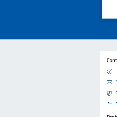
Cont
Prob