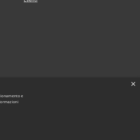
×
nzionamento e
nformazioni
Municipium
Accesso redazione
di Cellole • Powered by
•