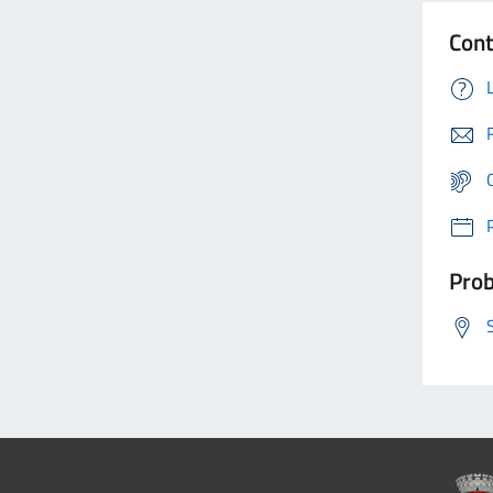
Cont
Prob