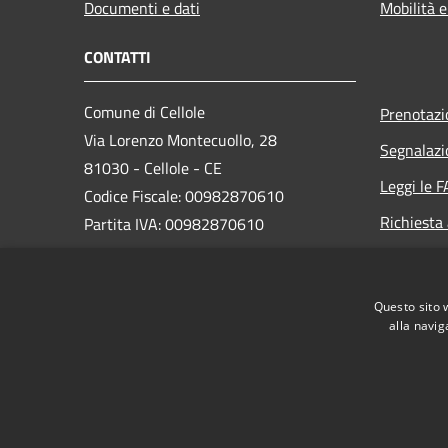
Documenti e dati
Mobilità e
CONTATTI
Comune di Cellole
Prenotaz
Via Lorenzo Montecuollo, 28
Segnalazi
81030 - Cellole - CE
Leggi le 
Codice Fiscale: 00982870610
Richiesta
Partita IVA: 00982870610
PEC: comune.cellole@asmepec.it
Questo sito 
Centralino Unico: 0823604411
alla navig
RSS
Accessibilità
Privacy
Cookie
Mappa de