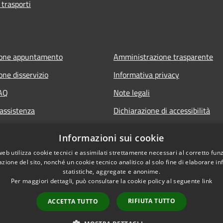
 trasporti
ione appuntamento
Amministrazione trasparente
one disservizio
Informativa privacy
FAQ
Note legali
 assistenza
Dichiarazione di accessibilità
Informazioni sui cookie
web utilizza cookie tecnici e assimilati strettamente necessari al corretto fu
azione del sito, nonché un cookie tecnico analitico al solo fine di elaborare i
statistiche, aggregate e anonime.
Per maggiori dettagli, può consultare la cookie policy al seguente
link
RIFIUTA TUTTO
ACCETTA TUTTO
l sito
Copyright © 2026 • Comune 