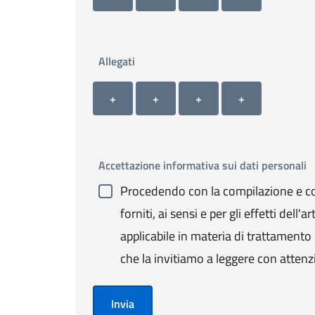
Allegati
Allegato 1
Allegato 2
Allegato 3
Allegato 4
+ Carica allegato 1
+ Carica allegato 2
+ Carica allegato 3
+ Carica allegato 4
+
+
+
+
Accettazione informativa sui dati personali
Procedendo con la compilazione e con
forniti, ai sensi e per gli effetti de
applicabile in materia di trattamento de
che la invitiamo a leggere con attenz
Invia