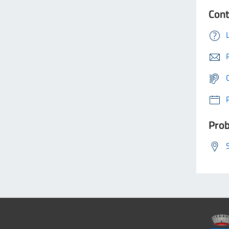
Cont
Prob