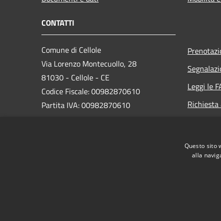
CONTATTI
Comune di Cellole
Prenotaz
Via Lorenzo Montecuollo, 28
Segnalazi
81030 - Cellole - CE
Leggi le 
Codice Fiscale: 00982870610
Richiesta
Partita IVA: 00982870610
PEC: comune.cellole@asmepec.it
Questo sito 
Centralino Unico: 0823604411
alla navig
RSS
Accessibilità
Privacy
Cookie
Mappa de