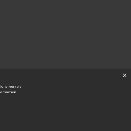
×
nzionamento e
nformazioni
Municipium
Accesso redazione
di Cellole • Powered by
•