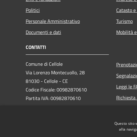
Politici
Catasto e
Personale Amministrativo
Turismo
Documenti e dati
Mobilità e
CONTATTI
Comune di Cellole
Prenotaz
Via Lorenzo Montecuollo, 28
Segnalazi
81030 - Cellole - CE
Leggi le 
Codice Fiscale: 00982870610
Richiesta
Partita IVA: 00982870610
PEC: comune.cellole@asmepec.it
Questo sito 
Centralino Unico: 0823604411
alla navig