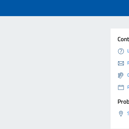
Cont
Prob