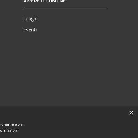
VIVERE IL COMUNE
Luoghi
Eventi
×
nzionamento e
nformazioni