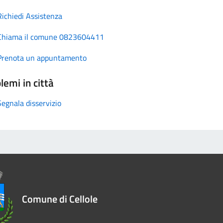
Richiedi Assistenza
Chiama il comune 0823604411
Prenota un appuntamento
lemi in città
Segnala disservizio
Comune di Cellole