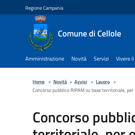
Salta al contenuto principale
Regione Campania
Comune di Cellole
Amministrazione
Novità
Servizi
Vivere 
Home
>
Novità
>
Avvisi
>
Lavoro
>
Concorso pubblico RIPAM su base territoriale, per
Concorso pubbli
territoriale, per 