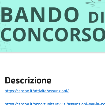
Descrizione
https://capcoe.it/attivita/
assunzioni/
https://capcoe.it/opportunita/
avvisi/assunzioni-per-la-
po