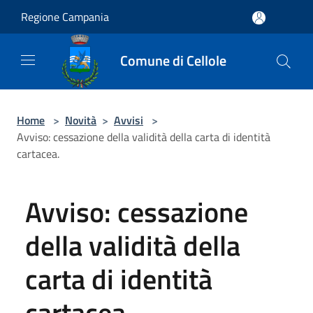
Salta al contenuto principale
Regione Campania
Comune di Cellole
Home
>
Novità
>
Avvisi
>
Avviso: cessazione della validità della carta di identità
cartacea.
Avviso: cessazione
della validità della
carta di identità
cartacea.