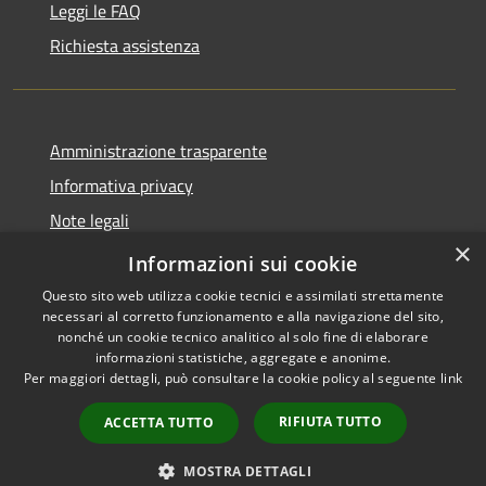
Leggi le FAQ
Richiesta assistenza
Amministrazione trasparente
Informativa privacy
Note legali
×
Dichiarazione di accessibilità
Informazioni sui cookie
Questo sito web utilizza cookie tecnici e assimilati strettamente
necessari al corretto funzionamento e alla navigazione del sito,
nonché un cookie tecnico analitico al solo fine di elaborare
informazioni statistiche, aggregate e anonime.
RSS
Copyright © 2026 • Comune di
Per maggiori dettagli, può consultare la cookie policy al seguente
link
Accessibilità
Cellole • Powered by
Privacy
Municipium
Accesso
•
RIFIUTA TUTTO
ACCETTA TUTTO
Cookie
redazione
Mappa del sito
MOSTRA DETTAGLI