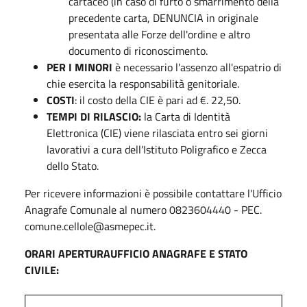
cartaceo (in caso di furto o smarrimento della
precedente carta, DENUNCIA in originale
presentata alle Forze dell'ordine e altro
documento di riconoscimento.
PER I MINORI
è necessario l'assenzo all'espatrio di
chie esercita la responsabilità genitoriale.
COSTI
: il costo della CIE è pari ad €. 22,50.
TEMPI DI RILASCIO:
la Carta di Identità
Elettronica (CIE) viene rilasciata entro sei giorni
lavorativi a cura dell'Istituto Poligrafico e Zecca
dello Stato.
Per ricevere informazioni è possibile contattare l'Ufficio
Anagrafe Comunale al numero 0823604440 - PEC.
comune.cellole@asmepec.it.
ORARI APERTURAUFFICIO ANAGRAFE E STATO
CIVILE: