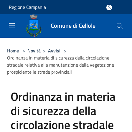
Salta al contenuto principale
Regione Campania
Comune di Cellole
Home
>
Novità
>
Avvisi
>
Ordinanza in materia di sicurezza della circolazione
stradale relativa alla manutenzione della vegetazione
prospiciente le strade provinciali
Ordinanza in materia
di sicurezza della
circolazione stradale