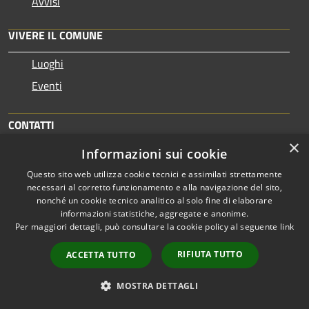
Avvisi
VIVERE IL COMUNE
Luoghi
Eventi
CONTATTI
×
Informazioni sui cookie
Comune di Cellole
Questo sito web utilizza cookie tecnici e assimilati strettamente
Via Lorenzo Montecuollo, 28
necessari al corretto funzionamento e alla navigazione del sito,
81030 - Cellole - CE
nonché un cookie tecnico analitico al solo fine di elaborare
Codice Fiscale: 00982870610
informazioni statistiche, aggregate e anonime.
Partita IVA: 00982870610
Per maggiori dettagli, può consultare la cookie policy al seguente
link
RIFIUTA TUTTO
ACCETTA TUTTO
PEC: comune.cellole@asmepec.it
MOSTRA DETTAGLI
Centralino Unico: 0823604411