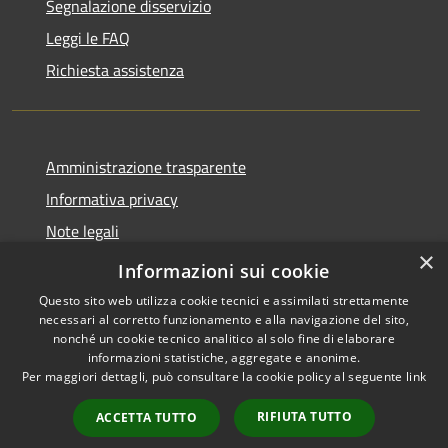
Segnalazione disservizio
Leggi le FAQ
Richiesta assistenza
Amministrazione trasparente
Informativa privacy
Note legali
×
Dichiarazione di accessibilità
Informazioni sui cookie
Questo sito web utilizza cookie tecnici e assimilati strettamente
necessari al corretto funzionamento e alla navigazione del sito,
nonché un cookie tecnico analitico al solo fine di elaborare
informazioni statistiche, aggregate e anonime.
RSS
Copyright © 2026 • Comune di
Per maggiori dettagli, può consultare la cookie policy al seguente
link
Accessibilità
Cellole • Powered by
Privacy
Municipium
Accesso
•
RIFIUTA TUTTO
ACCETTA TUTTO
Cookie
redazione