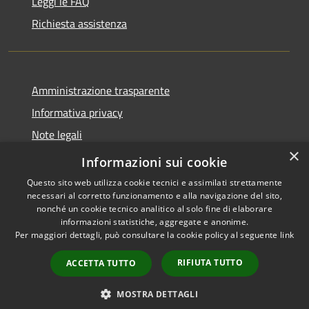
Leggi le FAQ
Richiesta assistenza
Amministrazione trasparente
Informativa privacy
Note legali
×
Dichiarazione di accessibilità
Informazioni sui cookie
Questo sito web utilizza cookie tecnici e assimilati strettamente
necessari al corretto funzionamento e alla navigazione del sito,
nonché un cookie tecnico analitico al solo fine di elaborare
informazioni statistiche, aggregate e anonime.
RSS
Copyright © 2026 • Comune di
Per maggiori dettagli, può consultare la cookie policy al seguente
link
Accessibilità
Cellole • Powered by
Privacy
Municipium
Accesso
•
RIFIUTA TUTTO
ACCETTA TUTTO
Cookie
redazione
Mappa del sito
MOSTRA DETTAGLI