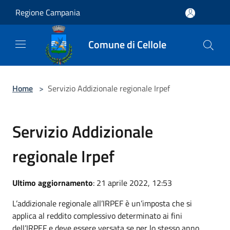
Salta al contenuto principale
Regione Campania
Comune di Cellole
Home
>
Servizio Addizionale regionale Irpef
Servizio Addizionale
regionale Irpef
Ultimo aggiornamento
: 21 aprile 2022, 12:53
L’addizionale regionale all’IRPEF è un’imposta che si
applica al reddito complessivo determinato ai fini
dell’IRPEF e deve essere versata se per lo stesso anno