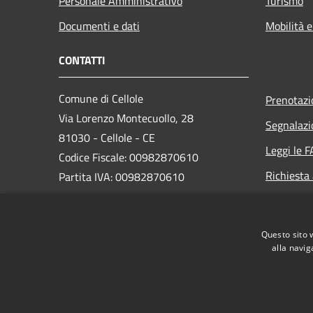
Personale Amministrativo
Turismo
Documenti e dati
Mobilità e
CONTATTI
Comune di Cellole
Prenotaz
Via Lorenzo Montecuollo, 28
Segnalazi
81030 - Cellole - CE
Leggi le 
Codice Fiscale: 00982870610
Richiesta
Partita IVA: 00982870610
PEC: comune.cellole@asmepec.it
Questo sito 
Centralino Unico: 0823604411
alla navig