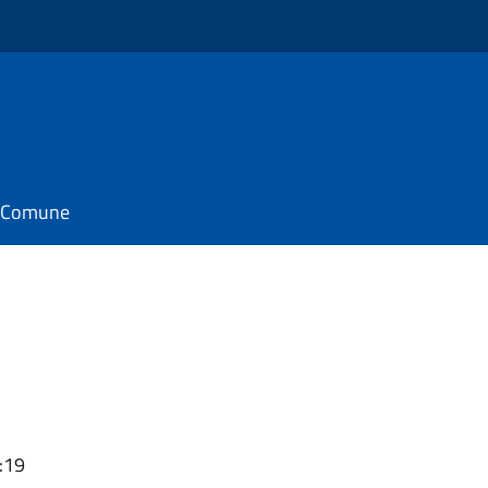
il Comune
:19