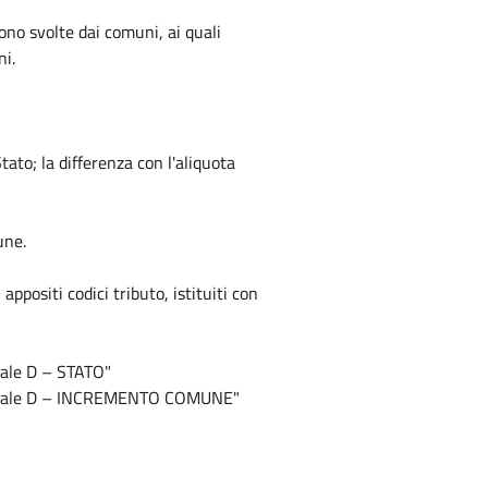
ono svolte dai comuni, ai quali
ni.
tato; la differenza con l'aliquota
une.
positi codici tributo, istituiti con
tale D – STATO"
atastale D – INCREMENTO COMUNE"