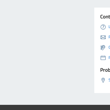
Cont
Prob