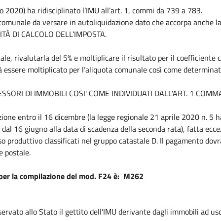
o 2020) ha ridisciplinato l’IMU all’art. 1, commi da 739 a 783.
 comunale da versare in autoliquidazione dato che accorpa anche la
TÀ DI CALCOLO DELL’IMPOSTA.
ale, rivalutarla del 5% e moltiplicare il risultato per il coefficiente
vrà essere moltiplicato per l’aliquota comunale così come determinat
ESSORI DI IMMOBILI COSI' COME INDIVIDUATI DALL'ART. 1 COMM
zione entro il 16 dicembre (la legge regionale 21 aprile 2020 n. 5 ha
dal 16 giugno alla data di scadenza della seconda rata), fatta ecce
o produttivo classificati nel gruppo catastale D. Il pagamento dovr
e postale.
e per la compilazione del mod. F24 è: M262
rvato allo Stato il gettito dell’IMU derivante dagli immobili ad uso