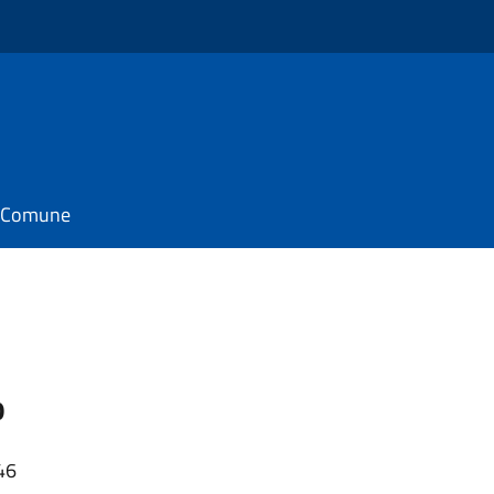
il Comune
o
46