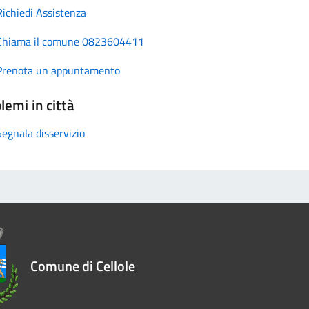
Richiedi Assistenza
Chiama il comune 0823604411
Prenota un appuntamento
lemi in città
Segnala disservizio
Comune di Cellole