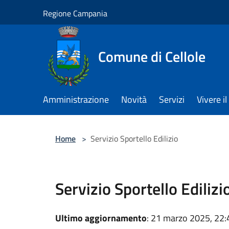
Salta al contenuto principale
Regione Campania
Comune di Cellole
Amministrazione
Novità
Servizi
Vivere 
Home
>
Servizio Sportello Edilizio
Servizio Sportello Edilizi
Ultimo aggiornamento
: 21 marzo 2025, 22: