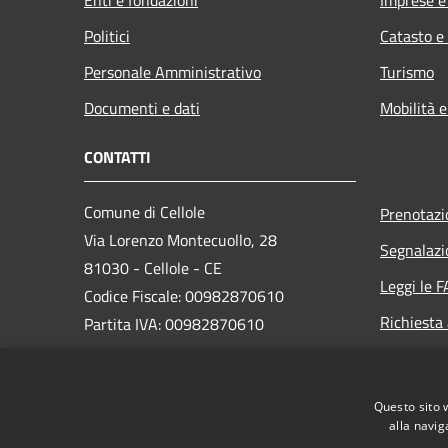
Politici
Catasto e
Personale Amministrativo
Turismo
Documenti e dati
Mobilità e
CONTATTI
Comune di Cellole
Prenotaz
Via Lorenzo Montecuollo, 28
Segnalazi
81030 - Cellole - CE
Leggi le 
Codice Fiscale: 00982870610
Richiesta
Partita IVA: 00982870610
PEC: comune.cellole@asmepec.it
Questo sito 
Centralino Unico: 0823604411
alla navig