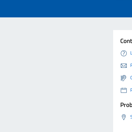
Cont
Prob