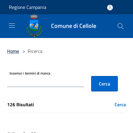
Salta al contenuto principale
Regione Campania
Comune di Cellole
Home
>
Ricerca
Inserisci i termini di ricerca
Cerca
126 Risultati
Cerca
[results] Risultati