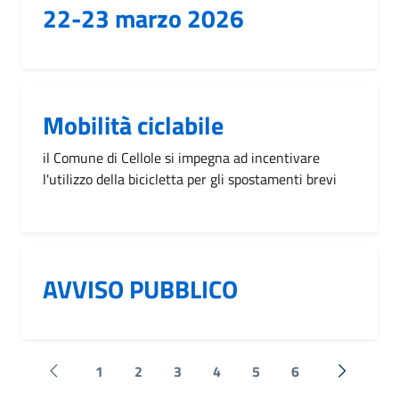
22-23 marzo 2026
Mobilità ciclabile
il Comune di Cellole si impegna ad incentivare
l'utilizzo della bicicletta per gli spostamenti brevi
AVVISO PUBBLICO
1
2
3
4
5
6
Pagina precedente
Successi