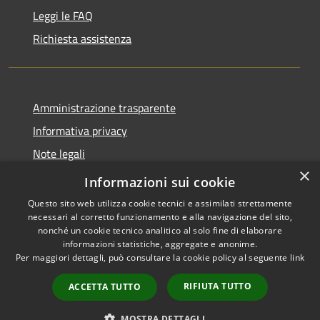
Leggi le FAQ
Richiesta assistenza
Amministrazione trasparente
Informativa privacy
Note legali
×
Dichiarazione di accessibilità
Informazioni sui cookie
Questo sito web utilizza cookie tecnici e assimilati strettamente
necessari al corretto funzionamento e alla navigazione del sito,
nonché un cookie tecnico analitico al solo fine di elaborare
informazioni statistiche, aggregate e anonime.
RSS
Copyright © 2026 • Comune di
Per maggiori dettagli, può consultare la cookie policy al seguente
link
Accessibilità
Cellole • Powered by
Privacy
Municipium
Accesso
•
RIFIUTA TUTTO
ACCETTA TUTTO
Cookie
redazione
Mappa del sito
MOSTRA DETTAGLI