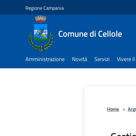
Salta al contenuto principale
Regione Campania
Comune di Cellole
Amministrazione
Novità
Servizi
Vivere 
Home
>
Arg