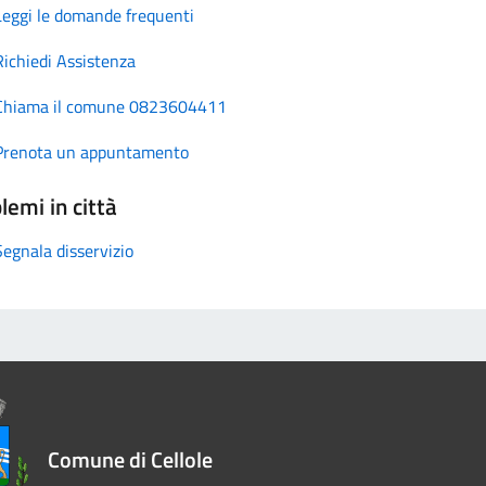
Leggi le domande frequenti
Richiedi Assistenza
Chiama il comune 0823604411
Prenota un appuntamento
lemi in città
Segnala disservizio
Comune di Cellole