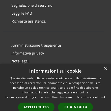
Segnalazione disservizio
Leggi le FAQ
Richiesta assistenza
Amministrazione trasparente
Informativa privacy
Note legali
×
Dichiarazione di accessibilità
Informazioni sui cookie
Questo sito web utilizza cookie tecnici e assimilati strettamente
necessari al corretto funzionamento e alla navigazione del sito,
nonché un cookie tecnico analitico al solo fine di elaborare
informazioni statistiche, aggregate e anonime.
RSS
Copyright © 2026 • Comune di
Per maggiori dettagli, può consultare la cookie policy al seguente
link
Accessibilità
Cellole • Powered by
Privacy
Municipium
Accesso
•
RIFIUTA TUTTO
ACCETTA TUTTO