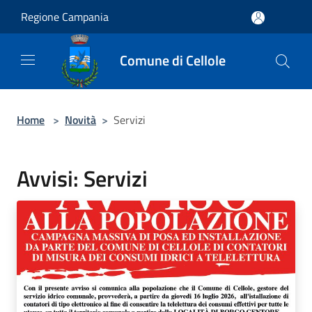
Salta al contenuto principale
Regione Campania
Comune di Cellole
Home
>
Novità
>
Servizi
Avvisi: Servizi