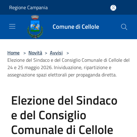
Salta al contenuto principale
Regione Campania
Comune di Cellole
Home
>
Novità
>
Avvisi
>
Elezione del Sindaco e del Consiglio Comunale di Cellole del
24 e 25 maggio 2026. Inividuazione, ripartizione e
assegnazione spazi elettorali per propaganda diretta.
Elezione del Sindaco
e del Consiglio
Comunale di Cellole