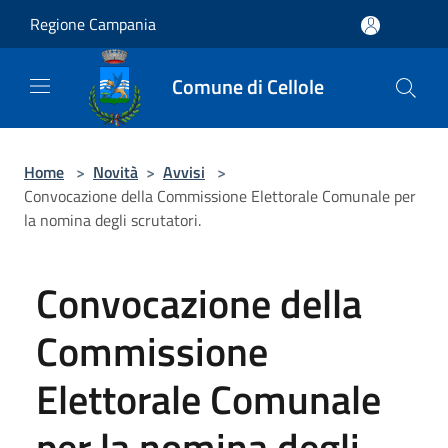
Salta al contenuto principale
Regione Campania
Comune di Cellole
Home
>
Novità
>
Avvisi
>
Convocazione della Commissione Elettorale Comunale per
la nomina degli scrutatori.
Convocazione della
Commissione
Elettorale Comunale
per la nomina degli