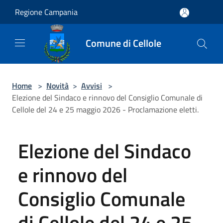
Salta al contenuto principale
Regione Campania
Comune di Cellole
Home
>
Novità
>
Avvisi
>
Elezione del Sindaco e rinnovo del Consiglio Comunale di
Cellole del 24 e 25 maggio 2026 - Proclamazione eletti.
Elezione del Sindaco
e rinnovo del
Consiglio Comunale
di Cellole del 24 e 25