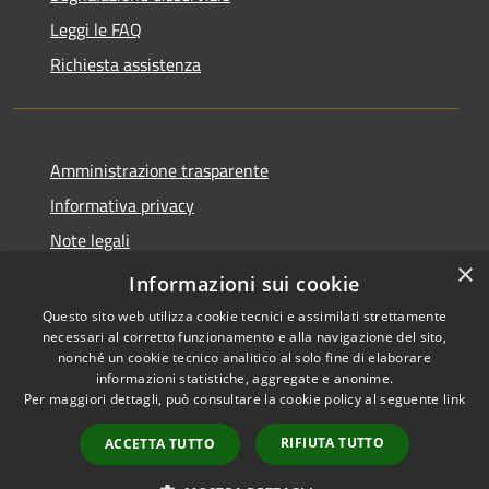
Leggi le FAQ
Richiesta assistenza
Amministrazione trasparente
Informativa privacy
Note legali
×
Dichiarazione di accessibilità
Informazioni sui cookie
Questo sito web utilizza cookie tecnici e assimilati strettamente
necessari al corretto funzionamento e alla navigazione del sito,
nonché un cookie tecnico analitico al solo fine di elaborare
informazioni statistiche, aggregate e anonime.
RSS
Copyright © 2026 • Comune di
Per maggiori dettagli, può consultare la cookie policy al seguente
link
Accessibilità
Cellole • Powered by
Privacy
Municipium
Accesso
•
RIFIUTA TUTTO
ACCETTA TUTTO
Cookie
redazione