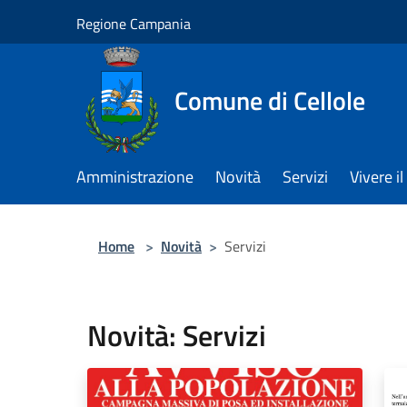
Salta al contenuto principale
Regione Campania
Comune di Cellole
Amministrazione
Novità
Servizi
Vivere 
Home
>
Novità
>
Servizi
Novità: Servizi