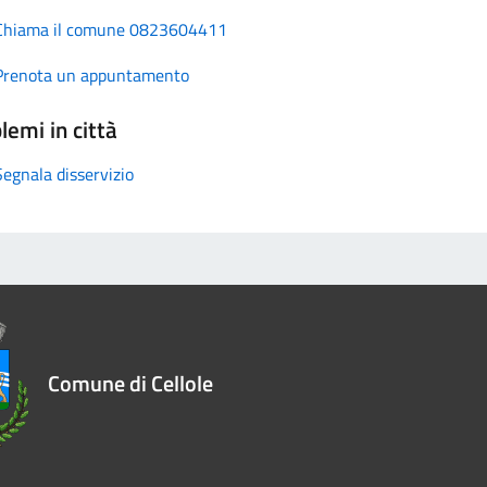
Chiama il comune 0823604411
Prenota un appuntamento
lemi in città
Segnala disservizio
Comune di Cellole